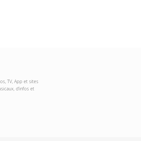
s, TV, App et sites
icaux, d’infos et