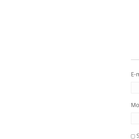
E-m
Mo