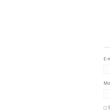
E-m
Mo