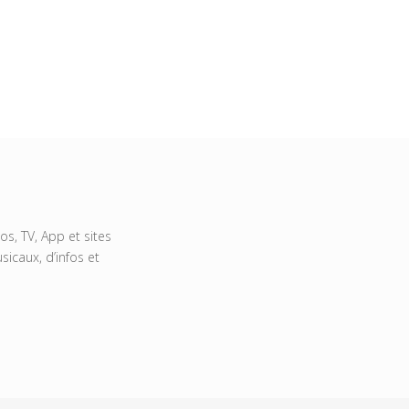
s, TV, App et sites
icaux, d’infos et