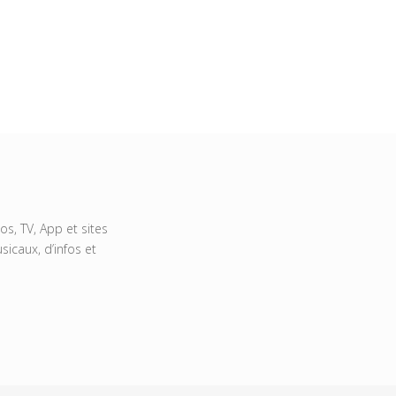
s, TV, App et sites
icaux, d’infos et