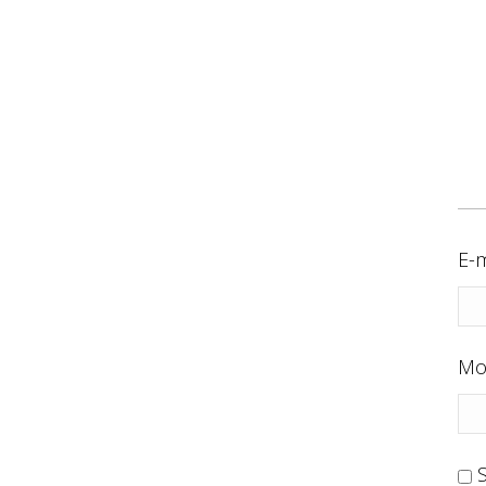
E-m
Mo