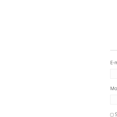
E-m
Mo