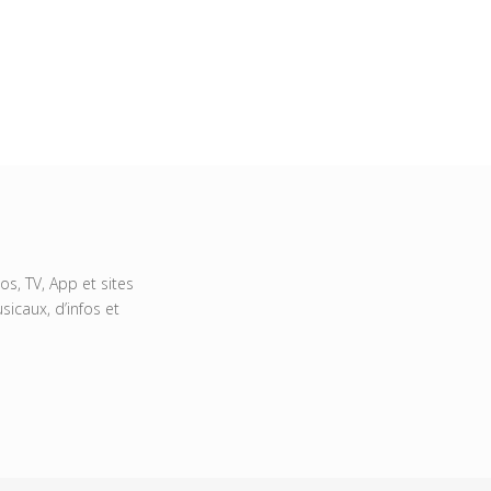
s, TV, App et sites
icaux, d’infos et