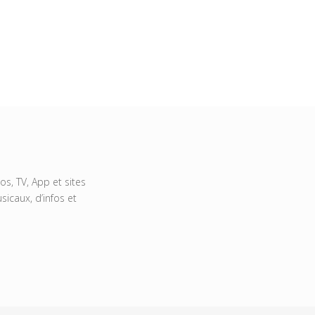
s, TV, App et sites
icaux, d’infos et