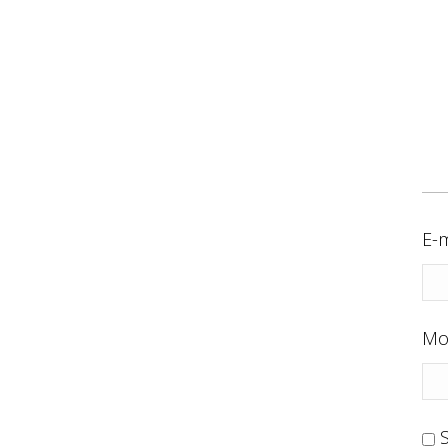
E-m
Mo