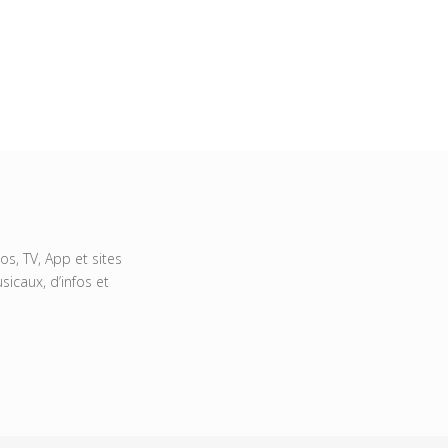
s, TV, App et sites
icaux, d’infos et