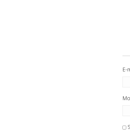
E-m
Mo