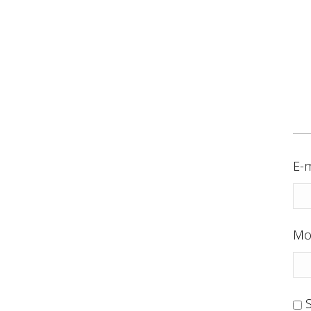
E-m
Mo