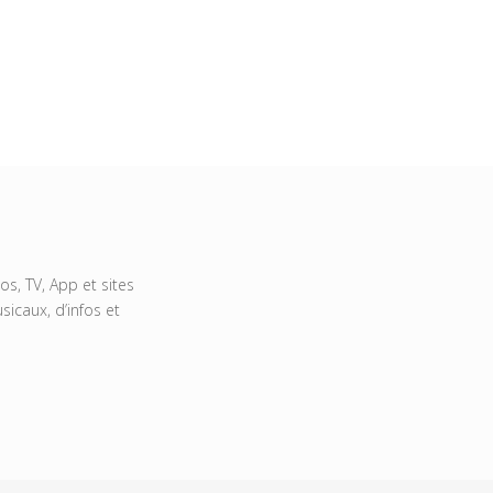
s, TV, App et sites
icaux, d’infos et