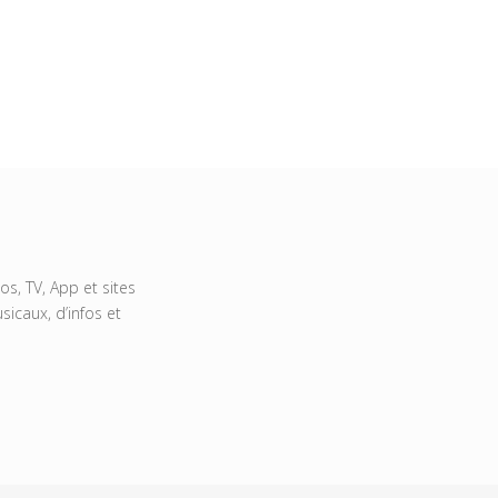
s, TV, App et sites
icaux, d’infos et