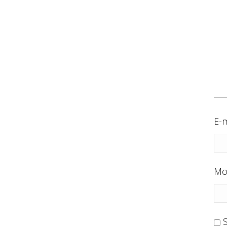
E-m
Mo