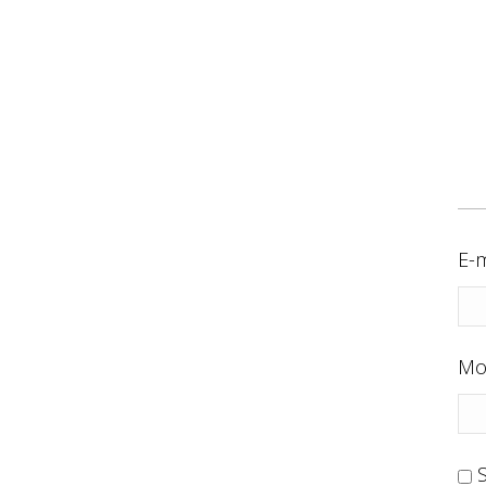
E-m
Mo