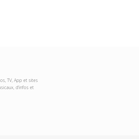
s, TV, App et sites
icaux, d’infos et