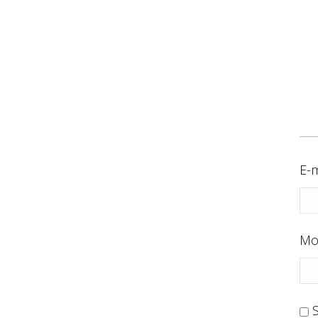
E-m
Mo