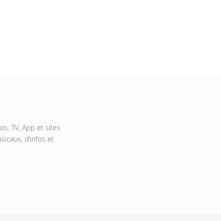
s, TV, App et sites
icaux, d’infos et