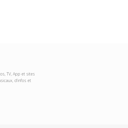
s, TV, App et sites
icaux, d’infos et