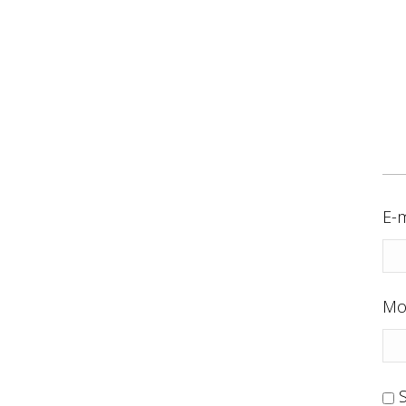
E-m
Mo