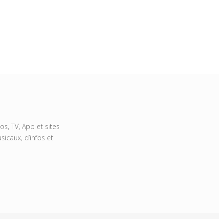
s, TV, App et sites
icaux, d’infos et