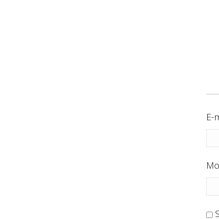
E-m
Mo