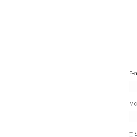
E-m
Mo