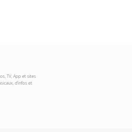
s, TV, App et sites
icaux, d’infos et