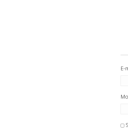
E-m
Mo