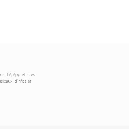
s, TV, App et sites
icaux, d’infos et