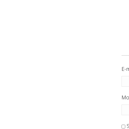
E-m
Mo