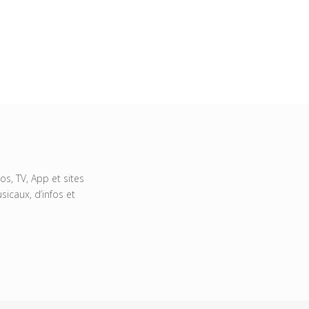
s, TV, App et sites
icaux, d’infos et