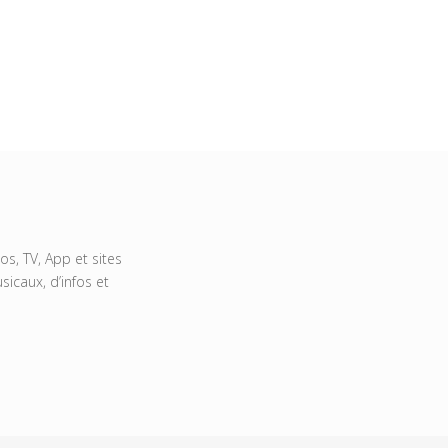
s, TV, App et sites
icaux, d’infos et