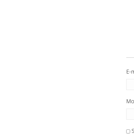
E-m
Mo