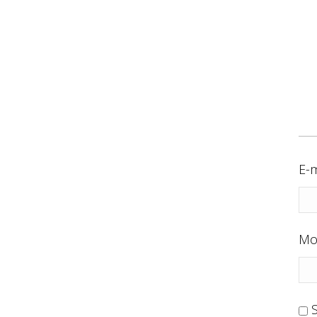
E-m
Mo