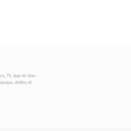
s, TV, App et sites
icaux, d’infos et