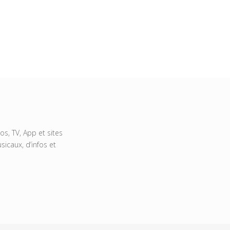
s, TV, App et sites
icaux, d’infos et