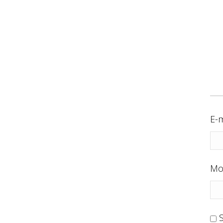
E-m
Mo