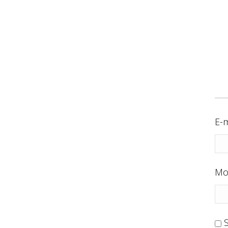
E-m
Mo