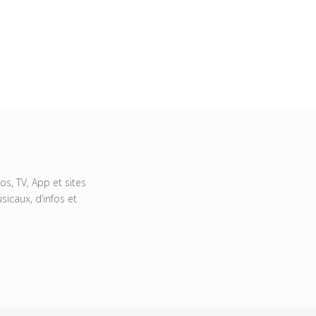
s, TV, App et sites
icaux, d’infos et