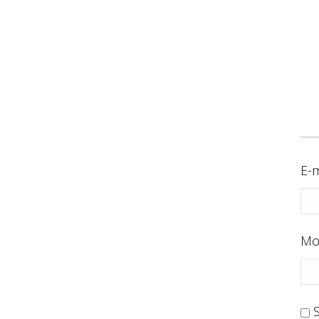
E-m
Mo