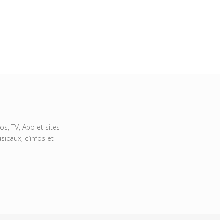
s, TV, App et sites
icaux, d’infos et