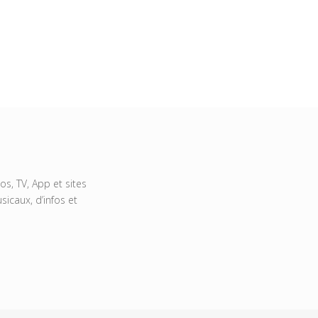
s, TV, App et sites
icaux, d’infos et