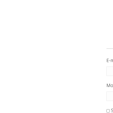
E-m
Mo