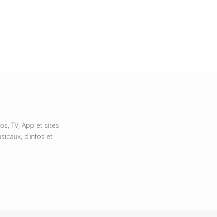
s, TV, App et sites
icaux, d’infos et