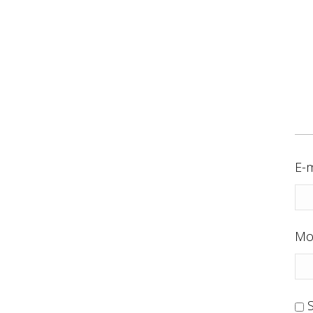
E-m
Mo