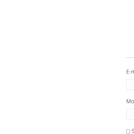
E-m
Mo