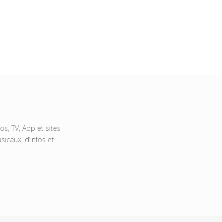
s, TV, App et sites
icaux, d’infos et