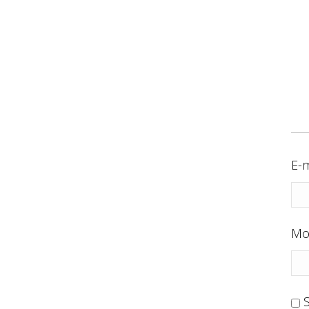
E-m
Mo