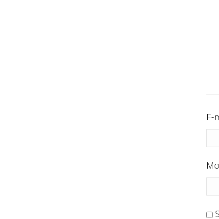
E-m
Mo