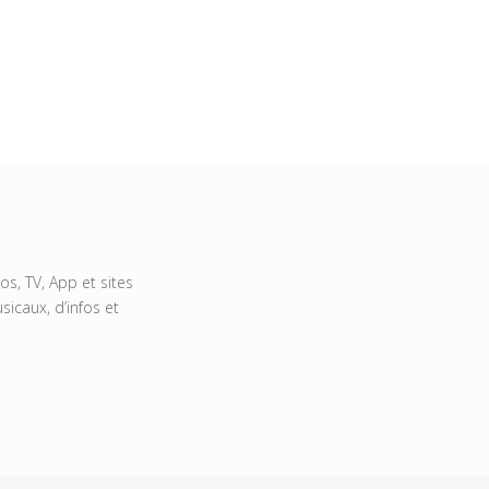
s, TV, App et sites
icaux, d’infos et