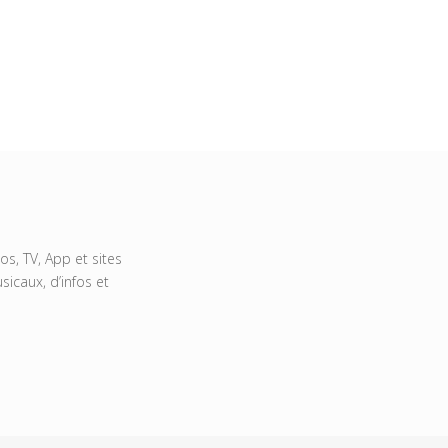
s, TV, App et sites
icaux, d’infos et