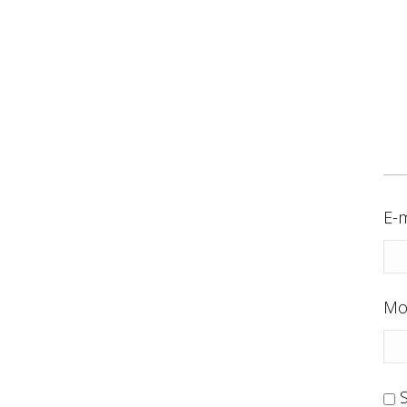
E-m
Mo