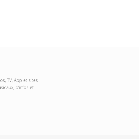
s, TV, App et sites
icaux, d’infos et