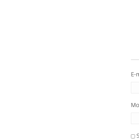
E-m
Mo