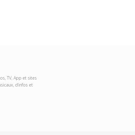
s, TV, App et sites
icaux, d’infos et