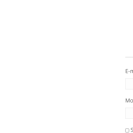
E-m
Mo