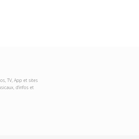
s, TV, App et sites
icaux, d’infos et