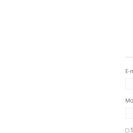
E-m
Mo