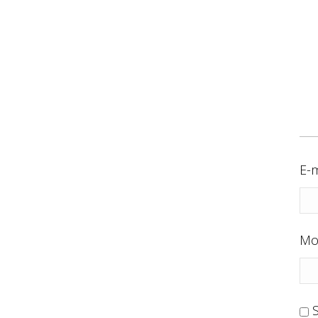
E-m
Mo