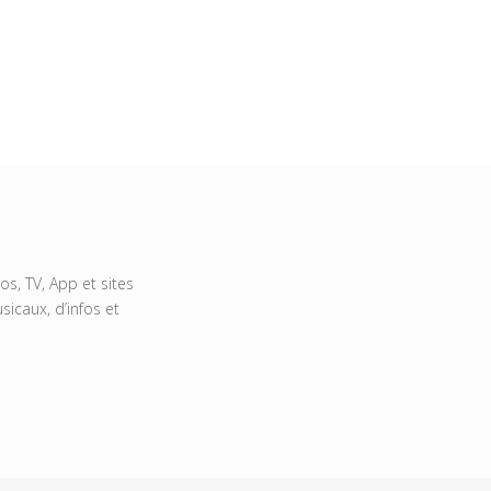
s, TV, App et sites
icaux, d’infos et