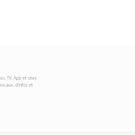
s, TV, App et sites
icaux, d’infos et