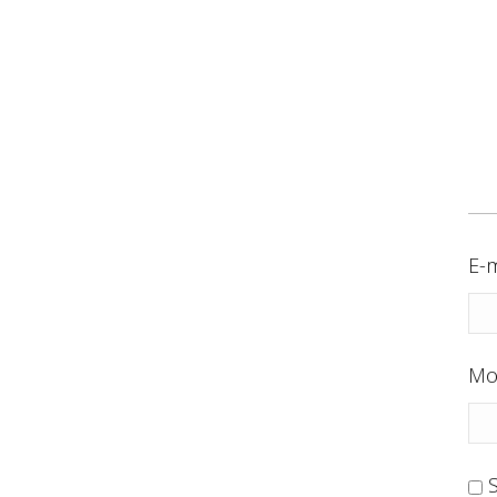
E-m
Mo