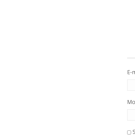
E-m
Mo