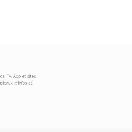
s, TV, App et sites
icaux, d’infos et