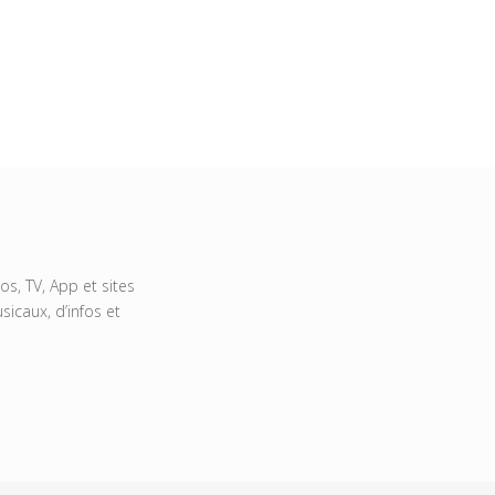
s, TV, App et sites
icaux, d’infos et