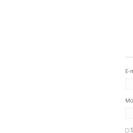
E-m
Mo