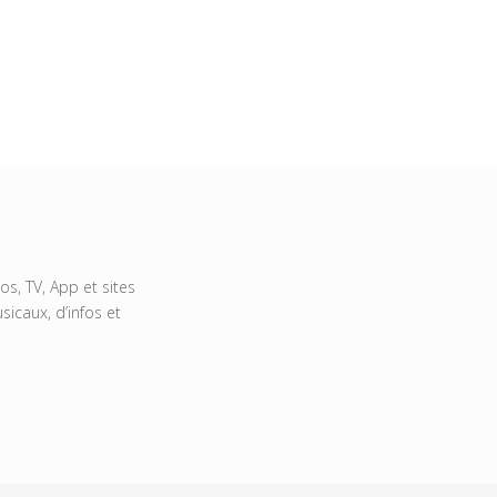
s, TV, App et sites
icaux, d’infos et