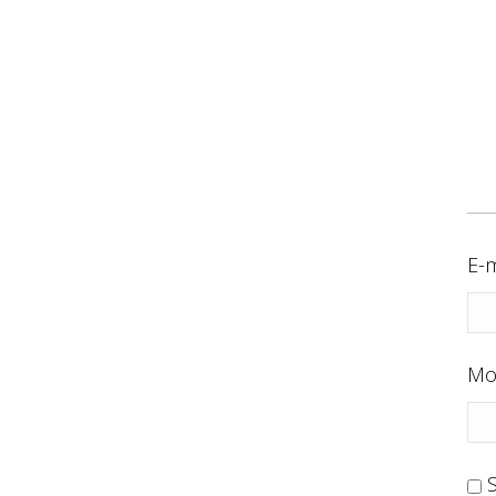
E-m
Mo