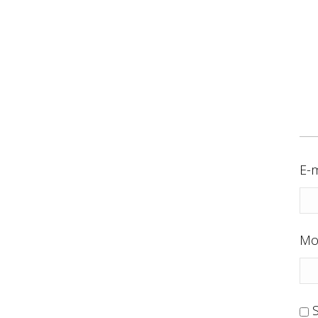
E-m
Mo