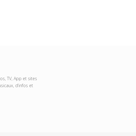
s, TV, App et sites
icaux, d’infos et