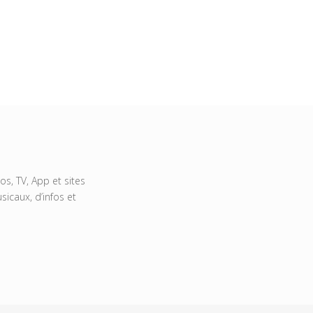
s, TV, App et sites
icaux, d’infos et