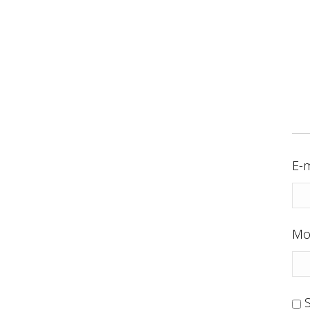
E-m
Mo