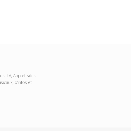
s, TV, App et sites
icaux, d’infos et