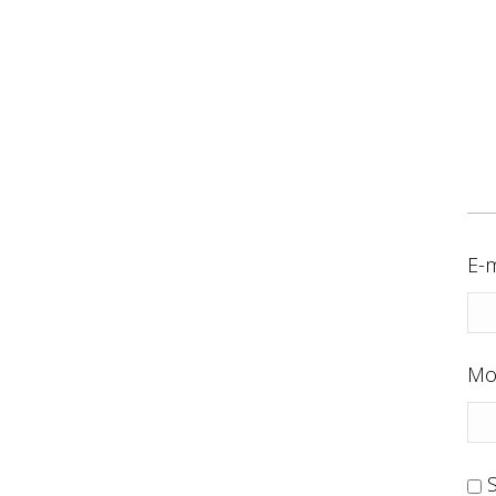
E-m
Mo