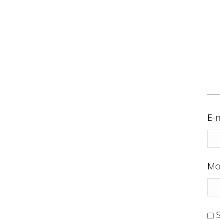
E-m
Mo