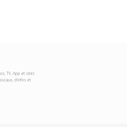
s, TV, App et sites
icaux, d’infos et