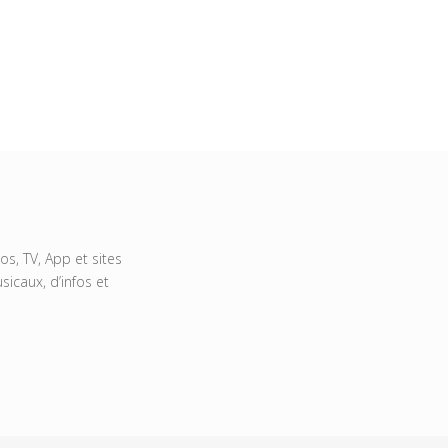
s, TV, App et sites
icaux, d’infos et