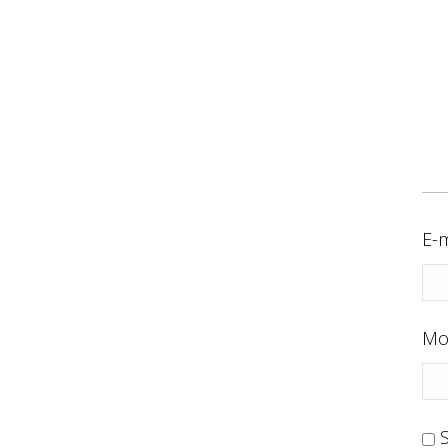
E-m
Mo