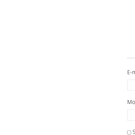
E-m
Mo