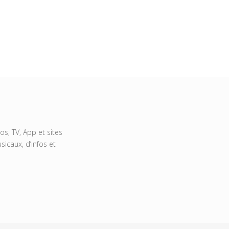
s, TV, App et sites
icaux, d’infos et