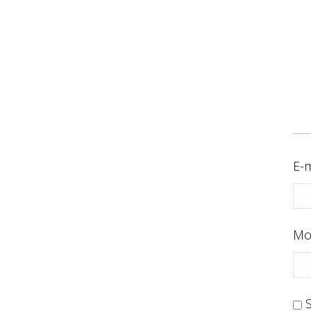
E-m
Mo