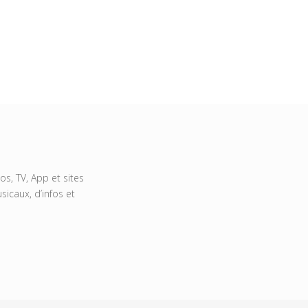
s, TV, App et sites
icaux, d’infos et