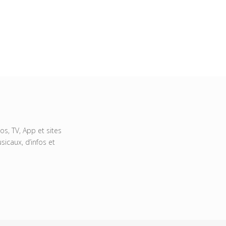
s, TV, App et sites
icaux, d’infos et