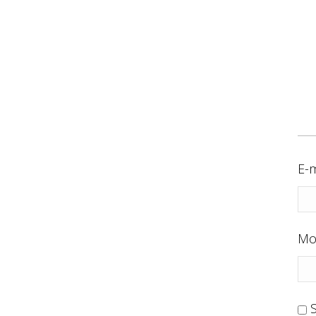
E-m
Mo